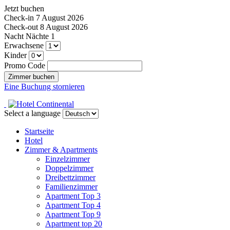
Jetzt buchen
Check-in
7 August 2026
Check-out
8 August 2026
Nacht
Nächte
1
Erwachsene
Kinder
Promo Code
Eine Buchung stornieren
Select a language
Startseite
Hotel
Zimmer & Apartments
Einzelzimmer
Doppelzimmer
Dreibettzimmer
Familienzimmer
Apartment Top 3
Apartment Top 4
Apartment Top 9
Apartment top 20