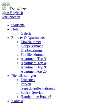
Deutsch
Englisch
Jetzt buchen
Startseite
Hotel
Galerie
Zimmer & Apartments
Einzelzimmer
Doppelzimmer
Dreibettzimmer
Familienzimmer
Apartment Top 3
Apartment Top 4
Apartment Top 9
Apartment top 20
Dienstleistungen
Frühstück
Parken
Gepäck-aufbewahrung
Schirm Service
Handy ohne Power?
Kontakt