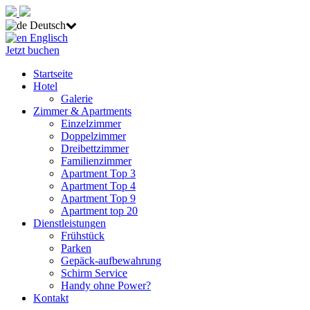
Deutsch
Englisch
Jetzt buchen
Startseite
Hotel
Galerie
Zimmer & Apartments
Einzelzimmer
Doppelzimmer
Dreibettzimmer
Familienzimmer
Apartment Top 3
Apartment Top 4
Apartment Top 9
Apartment top 20
Dienstleistungen
Frühstück
Parken
Gepäck-aufbewahrung
Schirm Service
Handy ohne Power?
Kontakt